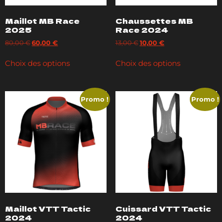
Maillot MB Race
Chaussettes MB
2025
Race 2024
80,00
€
60,00
€
13,00
€
10,00
€
Choix des options
Choix des options
Promo !
Promo !
Maillot VTT Tactic
Cuissard VTT Tactic
2024
2024