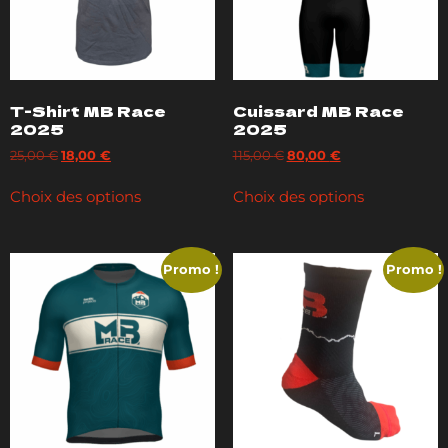
T-Shirt MB Race
Cuissard MB Race
2025
2025
25,00
€
18,00
€
115,00
€
80,00
€
Choix des options
Choix des options
Promo !
Promo !