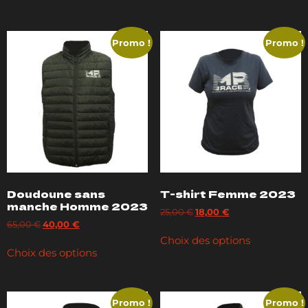
Promo !
Promo !
Doudoune sans
T-shirt Femme 2023
manche Homme 2023
25,00
€
18,00
€
65,00
€
40,00
€
Choix des options
Choix des options
Promo !
Promo !