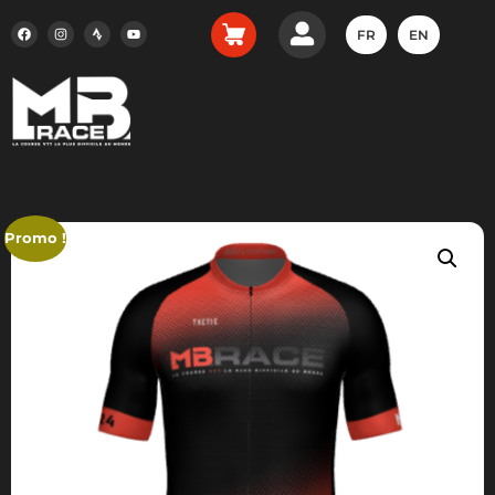
FR
EN
Promo !