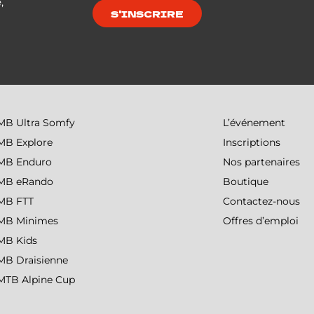
,
S'INSCRIRE
MB Ultra Somfy
L’événement
MB Explore
Inscriptions
MB Enduro
Nos partenaires
MB eRando
Boutique
MB FTT
Contactez-nous
MB Minimes
Offres d’emploi
MB Kids
MB Draisienne
MTB Alpine Cup