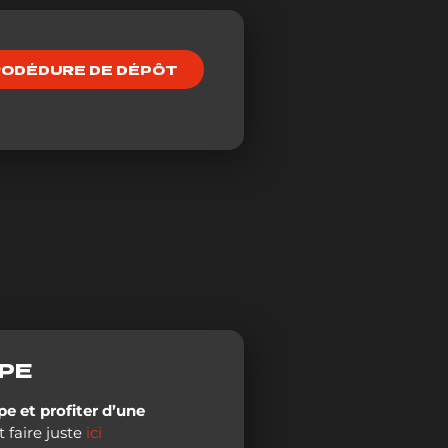
ODÉDURE DE DÉPÔT
UPE
pe et profiter d’une
 faire juste
ici