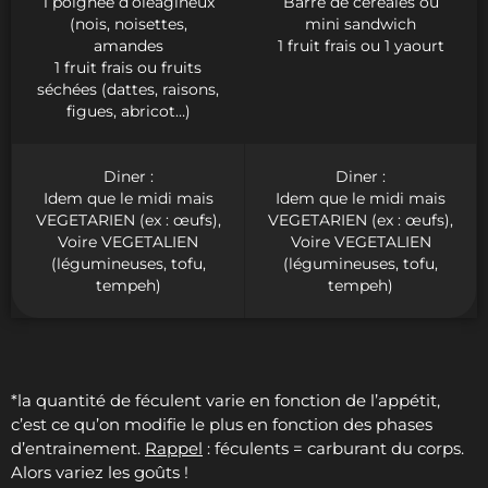
1 poignée d’oléagineux
Barre de céréales ou
(nois, noisettes,
mini sandwich
amandes
1 fruit frais ou 1 yaourt
1 fruit frais ou fruits
séchées (dattes, raisons,
figues, abricot…)
Diner :
Diner :
Idem que le midi mais
Idem que le midi mais
VEGETARIEN (ex : œufs),
VEGETARIEN (ex : œufs),
Voire VEGETALIEN
Voire VEGETALIEN
(légumineuses, tofu,
(légumineuses, tofu,
tempeh)
tempeh)
*la quantité de féculent varie en fonction de l’appétit,
c’est ce qu’on modifie le plus en fonction des phases
d’entrainement.
Rappel
: féculents = carburant du corps.
Alors variez les goûts !