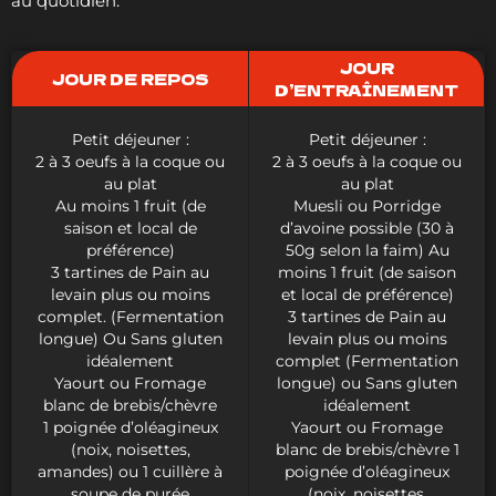
au quotidien.
JOUR
JOUR DE REPOS
D’ENTRAÎNEMENT
Petit déjeuner :
Petit déjeuner :
2 à 3 oeufs à la coque ou
2 à 3 oeufs à la coque ou
au plat
au plat
Au moins 1 fruit (de
Muesli ou Porridge
saison et local de
d’avoine possible (30 à
préférence)
50g selon la faim) Au
3 tartines de Pain au
moins 1 fruit (de saison
levain plus ou moins
et local de préférence)
complet. (Fermentation
3 tartines de Pain au
longue) Ou Sans gluten
levain plus ou moins
idéalement
complet (Fermentation
Yaourt ou Fromage
longue) ou Sans gluten
blanc de brebis/chèvre
idéalement
1 poignée d’oléagineux
Yaourt ou Fromage
(noix, noisettes,
blanc de brebis/chèvre 1
amandes) ou 1 cuillère à
poignée d’oléagineux
soupe de purée
(noix, noisettes,