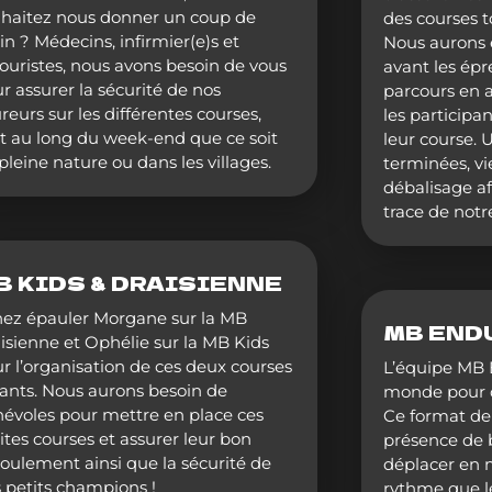
haitez nous donner un coup de
des courses 
n ? Médecins, infirmier(e)s et
Nous aurons 
ouristes, nous avons besoin de vous
avant les épr
r assurer la sécurité de nos
parcours en a
reurs sur les différentes courses,
les participa
t au long du week-end que ce soit
leur course. 
pleine nature ou dans les villages.
terminées, vi
débalisage af
trace de notr
B KIDS & DRAISIENNE
ez épauler Morgane sur la MB
MB END
isienne et Ophélie sur la MB Kids
r l’organisation de ces deux courses
L’équipe MB 
ants. Nous aurons besoin de
monde pour q
évoles pour mettre en place ces
Ce format de 
ites courses et assurer leur bon
présence de b
oulement ainsi que la sécurité de
déplacer en
 petits champions !
rythme que le