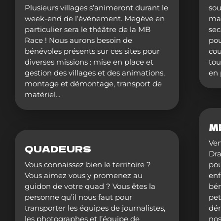
Plusieurs villages s’animeront durant le
sou
week-end de l’événement. Megève en
mai
particulier sera le théâtre de la MB
sec
Race ! Nous aurons besoin de
pou
bénévoles présents sur ces sites pour
cou
diverses missions : mise en place et
tou
gestion des villages et des animations,
en 
montage et démontage, transport de
matériel...
M
Ven
QUADEURS
Dra
Vous connaissez bien le territoire ?
pou
Vous aimez vous y promenez au
enf
guidon de votre quad ? Vous êtes la
bén
personne qu’il nous faut pour
pet
transporter les équipes de journalistes,
dér
les photographes et l’équipe de
nos