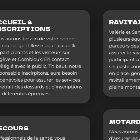
CCUEIL &
RAVITA
NSCRIPTIONS
Valérie et Sa
s aurons besoin de votre bonne
plusieurs équ
eur et gentillesse pour accueillir
parcours des 
 participants et les visiteurs sur
assurer le ra
ève et Combloux. En contact
participants 
vilégié avec le public, Thibaut, notre
Ce poste cons
ponsable inscirpitons, aura besoin
en place, gér
bénévoles pour assurer les services
ravitailleme
retrait des dossards et d’inscriptions
pleine montag
 différentes épreuves.
MOTARD
ECOURS
Nous aurons 
fessionnels de la santé, vous
d’assurer les