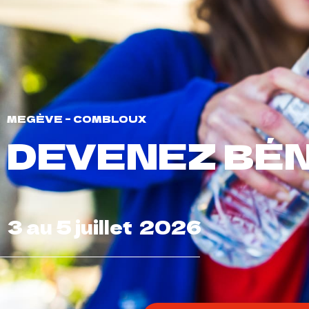
Présentation
Épreuves
Infos
Inscriptions
MEGÈVE – COMBLOUX
DEVENEZ BÉ
3 au 5 juillet 2026