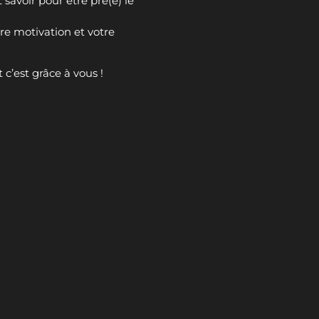
t savoir pour être prê(e) le
e motivation et votre
 c’est grâce à vous !