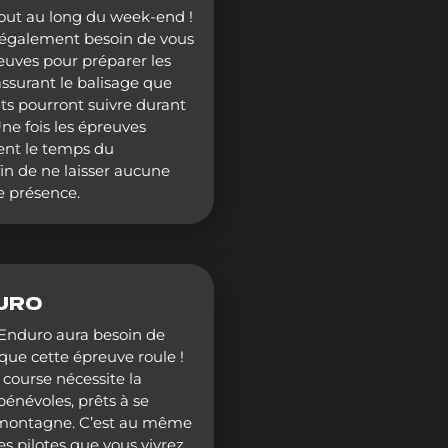
tout au long du week-end !
également besoin de vous
euves pour préparer les
ssurant le balisage que
nts pourront suivre durant
Une fois les épreuves
ent le temps du
in de ne laisser aucune
e présence.
URO
Enduro aura besoin de
ue cette épreuve roule !
course nécessite la
énévoles, prêts à se
 montagne. C’est au même
s pilotes que vous vivrez