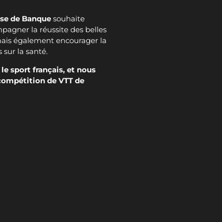
ise de Banque
souhaite
mpagner la réussite des belles
 mais également encourager la
 sur la santé.
e sport français, et nous
 compétition de VTT de