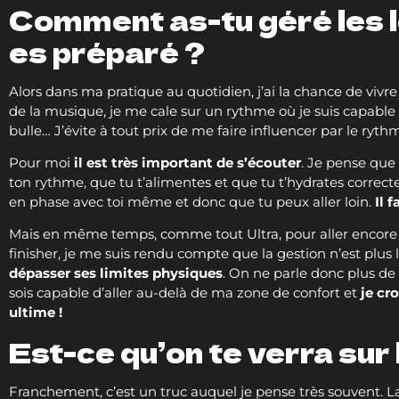
Comment as-tu géré les l
es préparé ?
Alors dans ma pratique au quotidien, j’ai la chance de viv
de la musique, je me cale sur un rythme où je suis capabl
bulle… J’évite à tout prix de me faire influencer par le ryth
Pour moi
il est très important de s’écouter
. Je pense que 
ton rythme, que tu t’alimentes et que tu t’hydrates correc
en phase avec toi même et donc que tu peux aller loin.
Il 
Mais en même temps, comme tout Ultra, pour aller encore plu
finisher, je me suis rendu compte que la gestion n’est plus 
dépasser ses limites physiques
. On ne parle donc plus de g
sois capable d’aller au-delà de ma zone de confort et
je cr
ultime !
Est-ce qu’on te verra sur
Franchement, c’est un truc auquel je pense très souvent.