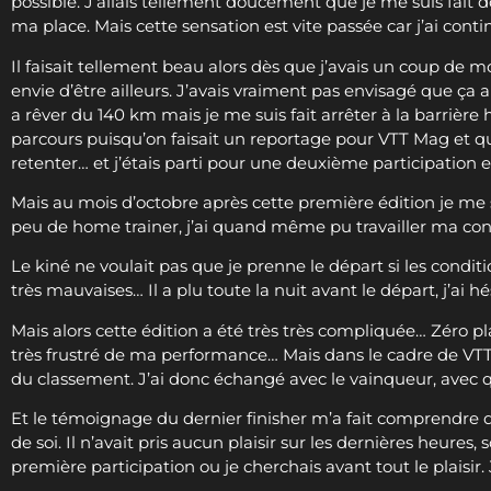
possible. J’allais tellement doucement que je me suis fait
ma place. Mais cette sensation est vite passée car j’ai cont
Il faisait tellement beau alors dès que j’avais un coup de moi
envie d’être ailleurs. J’avais vraiment pas envisagé que ça 
a rêver du 140 km mais je me suis fait arrêter à la barrière 
parcours puisqu’on faisait un reportage pour VTT Mag et que j
retenter… et j’étais parti pour une deuxième participation e
Mais au mois d’octobre après cette première édition je me 
peu de home trainer, j’ai quand même pu travailler ma co
Le kiné ne voulait pas que je prenne le départ si les condi
très mauvaises… Il a plu toute la nuit avant le départ, j’ai 
Mais alors cette édition a été très très compliquée… Zéro pl
très frustré de ma performance… Mais dans le cadre de VTT
du classement. J’ai donc échangé avec le vainqueur, avec q
Et le témoignage du dernier finisher m’a fait comprendre que
de soi. Il n’avait pris aucun plaisir sur les dernières heures
première participation ou je cherchais avant tout le plaisir. J