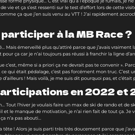
se forme physique… C’est vrai qu’à l’époque je fumais, je ne f
ie et ça s’est ressenti sur le test d’effort lors de cette vis
mme ça que j’en suis venu au VTT ! J’ai rapidement accroc
à participer à la MB Race 
é… Mais émerveillé plus qu’attiré parce que j’avais vraiment l
t pour ça car je n’ai toujours pas réussi à franchir la ligne d’a
e c’est, même si a priori ça ne devrait pas te convenir ». P
t ce qui était pédalage, c’est pas forcément mon truc. C’est 
d’ailleurs ! Mais voilà, je me suis dit pourquoi pas, et c’était 
participations en 2022 et
n… Tout l’hiver je voulais faire un max de ski de rando et de 
il et le manque de motivation, je n’ai rien fait de tout ça. Je v
ça n’a pas abouti…
tête ! Alors je suis parti très très doucement parce que j’avais