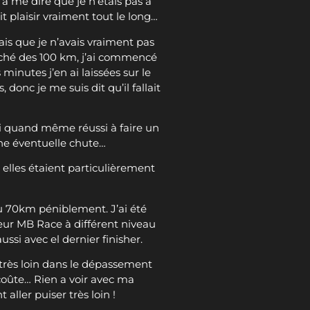
a me dire que je n’étais pas à
t plaisir vraiment tout le long…
sais que je n’avais vraiment pas
proché des 100 km, j’ai commencé
minutes j’en ai laissées sur le
donc je me suis dit qu’il fallait
ai quand même réussi à faire un
ne éventuelle chute…
 elles étaient particulièrement
 au 70km péniblement. J’ai été
eur MB Race à différent niveau
si avec el dernier finisher.
é très loin dans le dépassement
e coûte… Rien a voir avec ma
 aller puiser très loin !