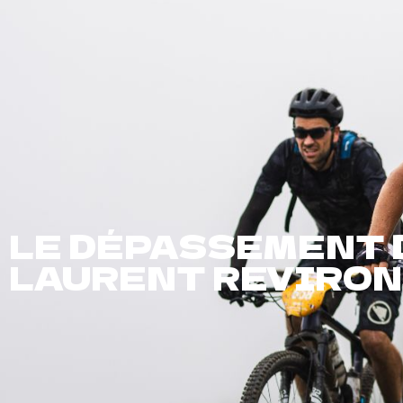
Présentation
Épreuves
Infos
Inscriptions
LE DÉPASSEMENT D
LAURENT REVIRON