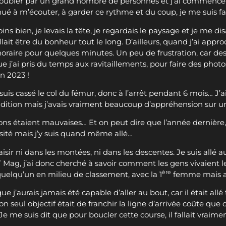
 doubler par un grand nombre de personnes et j’ai commencé 
inué à m’écouter, à garder ce rythme et du coup, je me suis fai
ns bien, je levais la tête, je regardais le paysage et je me di
allait être du bonheur tout le long. D’ailleurs, quand j’ai ap
horaire pour quelques minutes. Un peu de frustration, car des 
’ai pris du temps aux ravitaillements, pour faire des photos, 
n 2023 !
suis cassé le col du fémur, donc à l’arrêt pendant 6 mois… J’
ndition mais j’avais vraiment beaucoup d’appréhension sur u
tions étaient mauvaises… Et on peut dire que l’année dernière,
hésité mais j’y suis quand même allé…
aisir ni dans les montées, ni dans les descentes. Je suis allé
 Mag, j’ai donc cherché à savoir comment les gens vivaient l
ère
uelqu’un en milieu de classement, avec la 1
femme mais aus
 j’aurais jamais été capable d’aller au bout, car il était all
, son seul objectif était de franchir la ligne d’arrivée coûte qu
e me suis dit que pour boucler cette course, il fallait vraiment