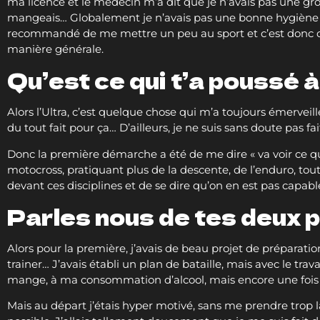
ma licence et le médecin m’a dit que je n’avais pas une gros
mangeais… Globalement je n’avais pas une bonne hygiène de v
recommandé de me mettre un peu au sport et c’est donc co
manière générale.
Qu’est ce qui t’a poussé 
Alors l’Ultra, c’est quelque chose qui m’a toujours émerveill
du tout fait pour ça… D’ailleurs, je ne suis sans doute pas fai
Donc la première démarche a été de me dire « va voir ce qu
motocross, pratiquant plus de la descente, de l’enduro, tou
devant ces disciplines et de se dire qu’on en est pas capable 
Parles nous de tes deux 
Alors pour la première, j’avais de beau projet de préparatio
trainer… J’avais établi un plan de bataille, mais avec le trava
mange, à ma consommation d’alcool, mais encore une fois 
Mais au départ j’étais hyper motivé, sans me prendre trop la 