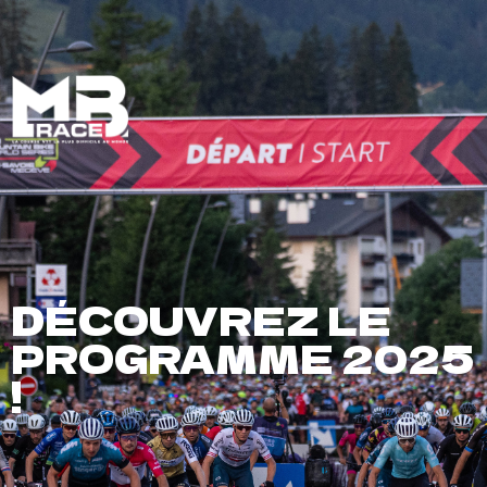
FR
EN
DÉCOUVREZ LE
PROGRAMME 2025
!