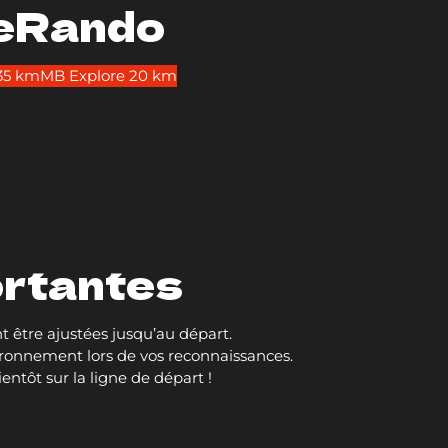
 eRando
35 km
MB Explore 20 km
ortantes
nt être ajustées jusqu’au départ.
nvironnement lors de vos reconnaissances.
entôt sur la ligne de départ !