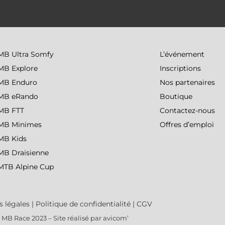
MB Ultra Somfy
L’événement
MB Explore
Inscriptions
MB Enduro
Nos partenaires
MB eRando
Boutique
MB FTT
Contactez-nous
MB Minimes
Offres d’emploi
MB Kids
MB Draisienne
MTB Alpine Cup
 légales
|
Politique de confidentialité
|
CGV
 MB Race 2023 – Site réalisé par
avicom’