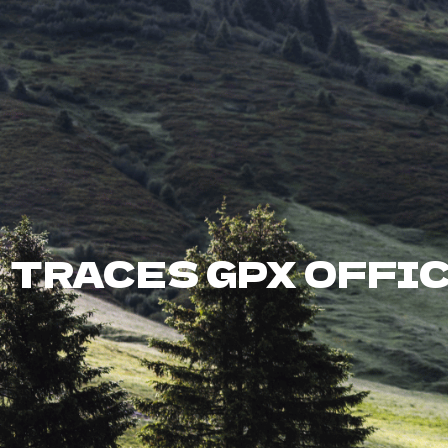
Présentation
Épreuves
Infos
Inscriptions
TRACES GPX OFFIC