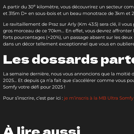
e
A partir du 30
kilomètre, vous découvrirez un secteur comp
et 315m D+ en sous-bois et un beau monotrace de 3km et 
Le ravitaillement de Praz sur Arly (Km 43.5) sera clé, il vou
gros morceau de ce 70km… En effet, vous devrez affronter 
forts pourcentages (+20%), un passage absent sur les deux de
dans un décor tellement exceptionnel que vous en oublier
Les dossards parten
La semaine dernière, nous vous annoncions que la moitié d
2025… Et depuis ça n’a fait que s’accélérer comme vous pou
Somfy votre défi pour 2025 !
Pour s’inscrire, c’est par ici :
je m’inscris à la MB Ultra Somfy
À lire aussi