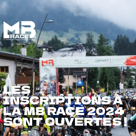
FR
LES
INSCRIPTIONS À
LA MB RACE 2024
SONT OUVERTES !