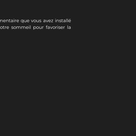
imentaire que vous avez installé
otre sommeil pour favoriser la
ntre le stress oxydatif.
sont les légumineuses (lentilles
r sur tous les points. La partie
igne d’arrivée. Cependant, comme
leur conseil que l’on peut vous