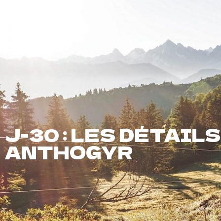
Présentation
Épreuves
Infos
Inscriptions
J-30 : LES DÉTAIL
ANTHOGYR