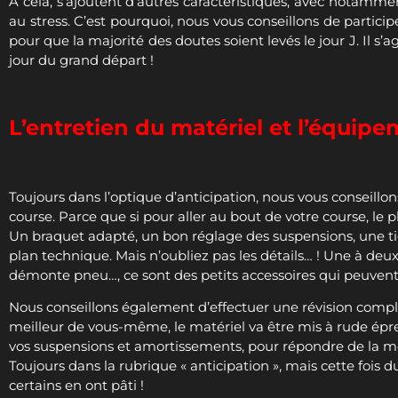
À cela, s’ajoutent d’autres caractéristiques, avec notammen
au stress. C’est pourquoi, nous vous conseillons de partici
pour que la majorité des doutes soient levés le jour J. Il s’
jour du grand départ !
L’entretien du matériel et l’équip
Toujours dans l’optique d’anticipation, nous vous conseillons
course. Parce que si pour aller au bout de votre course, le p
Un braquet adapté, un bon réglage des suspensions, une tig
plan technique. Mais n’oubliez pas les détails… ! Une à deux
démonte pneu…, ce sont des petits accessoires qui peuvent 
Nous conseillons également d’effectuer une révision complèt
meilleur de vous-même, le matériel va être mis à rude épreuv
vos suspensions et amortissements, pour répondre de la me
Toujours dans la rubrique « anticipation », mais cette fois du
certains en ont pâti !