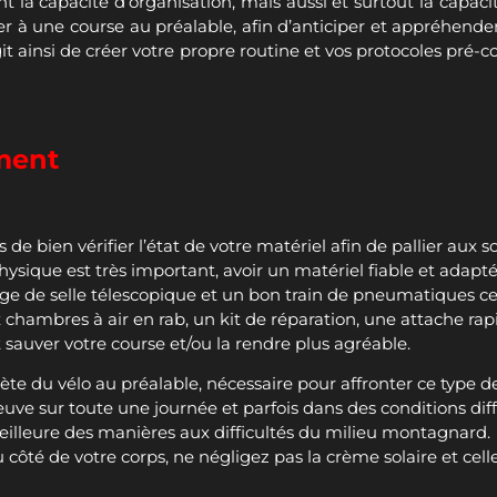
t la capacité d’organisation, mais aussi et surtout la capaci
per à une course au préalable, afin d’anticiper et appréhend
agit ainsi de créer votre propre routine et vos protocoles pré-
ement
 de bien vérifier l’état de votre matériel afin de pallier aux 
hysique est très important, avoir un matériel fiable et adapté 
e de selle télescopique et un bon train de pneumatiques ce 
 chambres à air en rab, un kit de réparation, une attache rapi
sauver votre course et/ou la rendre plus agréable.
e du vélo au préalable, nécessaire pour affronter ce type de
e sur toute une journée et parfois dans des conditions diffic
illeure des manières aux difficultés du milieu montagnard.
 côté de votre corps, ne négligez pas la crème solaire et celle