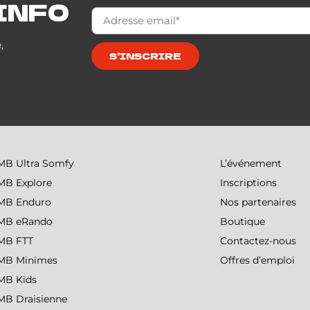
S'INSCRIRE
MB Ultra Somfy
L’événement
MB Explore
Inscriptions
MB Enduro
Nos partenaires
MB eRando
Boutique
MB FTT
Contactez-nous
MB Minimes
Offres d’emploi
MB Kids
MB Draisienne
MTB Alpine Cup