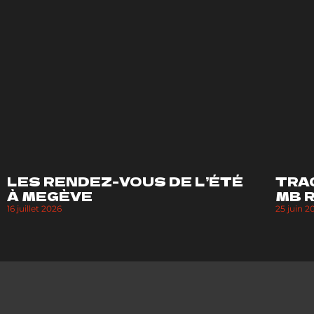
LES RENDEZ-VOUS DE L’ÉTÉ
TRA
À MEGÈVE
MB 
16 juillet 2026
25 juin 2
NE LOUPEZ AUCUNE 
Pour rester au courant des dernières actualités de la course