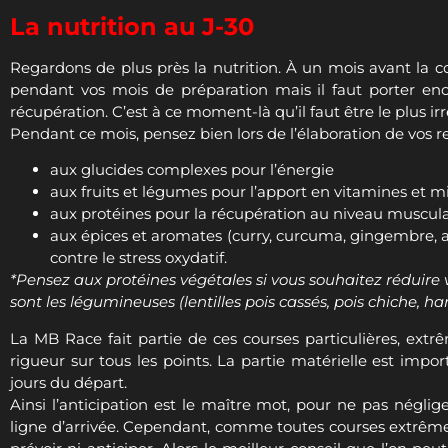
La nutrition au J-30
Regardons de plus près la nutrition. À un mois avant la co
pendant vos mois de préparation mais il faut porter enc
récupération. C’est à ce moment-là qu’il faut être le plus ir
Pendant ce mois, pensez bien lors de l’élaboration de vos re
aux glucides complexes pour l’énergie
aux fruits et légumes pour l’apport en vitamines et 
aux protéines pour la récupération au niveau muscula
aux épices et aromates (curry, curcuma, gingembre, ail…
*Pensez aux protéines végétales si vous souhaitez réduire 
pois cassés, pois chiche, haricot rouge…), tofu, soja, amand
La MB Race fait partie de ces courses particulières, extrêm
matérielle est importante, tout comme la gestion du stress e
Ainsi l’anticipation est le maître mot, pour ne pas néglige
toutes courses extrêmes, il y aura forcément des imprévus
donner c’est : prenez votre course comme elle vient, profit
Et maintenant rendez-vous les 30 juin, 1er et 2 juillet sur la