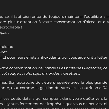
urse, il faut bien entendu toujours maintenir l’équilibre al
ore plus d’attention à votre consommation d’alcool et à v
réprochable !
pas :
minéraux
ire*
) pour leurs effets antioxydants qui vous aideront à lutter co
votre consommation de viande ! Les protéines végétales, ce 
es, noisettes…
es. Son approche doit être préparée avec la plus grande rigueu
t la nutrition à 30 jours du départ.
r ces petits détails qui comptent dans votre quête vers la l
 que vous ne pouviez ni prévoir ni anticiper. Alors le meil
ez de chaque instant, et battez-vous jusqu’au bout !
 ligne de départ de votre course !